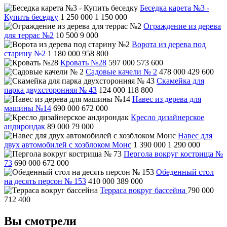
Беседка карета №3 -
Купить беседку
1 250 000
1 150 000
Ограждение из дерева
для террас №2
10 500
9 000
Ворота из дерева под
старину №2
1 180 000
958 800
Кровать №28
597 000
573 600
Садовые качели № 2
478 000
429 600
Скамейка для
парка двухсторонняя № 43
124 000
118 800
Навес из дерева для
машины №14
690 000
672 000
Кресло дизайнерское
андирондак
89 000
79 000
Навес для
двух автомобилей с хозблоком Монс
1 390 000
1 290 000
Пергола вокруг кострища №
73
690 000
672 000
Обеденный стол
на десять персон № 153
410 000
389 000
Терраса вокруг бассейна
790 000
712 400
Вы смотрели