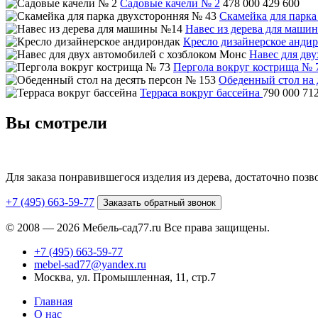
Садовые качели № 2
478 000
429 600
Скамейка для парка
Навес из дерева для маши
Кресло дизайнерское анди
Навес для дв
Пергола вокруг кострища № 
Обеденный стол на 
Терраса вокруг бассейна
790 000
71
Вы смотрели
Для заказа понравившегося изделия из дерева, достаточно поз
+7 (495) 663-59-77
Заказать обратный звонок
© 2008 — 2026 Мебель-сад77.ru Все права защищены.
+7 (495) 663-59-77
mebel-sad77@yandex.ru
Москва, ул. Промышленная, 11, стр.7
Главная
О нас