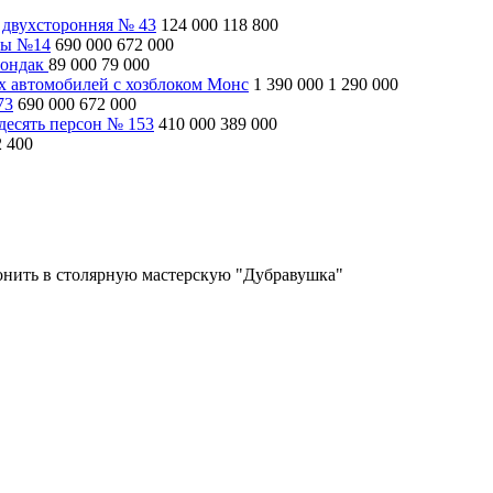
 двухсторонняя № 43
124 000
118 800
ны №14
690 000
672 000
рондак
89 000
79 000
ух автомобилей с хозблоком Монс
1 390 000
1 290 000
73
690 000
672 000
десять персон № 153
410 000
389 000
2 400
вонить в столярную мастерскую "Дубравушка"