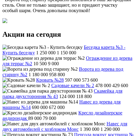
стиль. Они не только защищают, но и придают участку
особый шарм. Очень довольны покупкой!
Акции на сегодня
Беседка карета №3 -
Купить беседку
1 250 000
1 150 000
Ограждение из дерева
для террас №2
10 500
9 000
Ворота из дерева под
старину №2
1 180 000
958 800
Кровать №28
597 000
573 600
Садовые качели № 2
478 000
429 600
Скамейка для
парка двухсторонняя № 43
124 000
118 800
Навес из дерева для
машины №14
690 000
672 000
Кресло дизайнерское
андирондак
89 000
79 000
Навес для
двух автомобилей с хозблоком Монс
1 390 000
1 290 000
Пергола вокруг кострища №