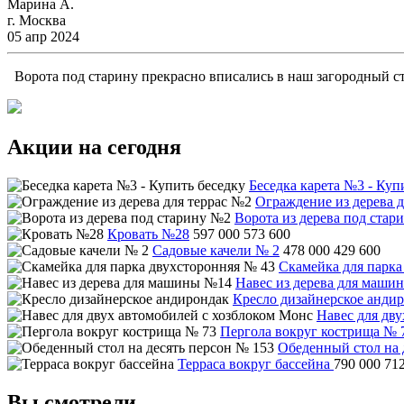
Марина А.
г. Москва
05 апр 2024
Ворота под старину прекрасно вписались в наш загородный ст
Акции на сегодня
Беседка карета №3 - Куп
Ограждение из дерева д
Ворота из дерева под стар
Кровать №28
597 000
573 600
Садовые качели № 2
478 000
429 600
Скамейка для парка
Навес из дерева для маши
Кресло дизайнерское анди
Навес для дв
Пергола вокруг кострища № 
Обеденный стол на 
Терраса вокруг бассейна
790 000
71
Вы смотрели