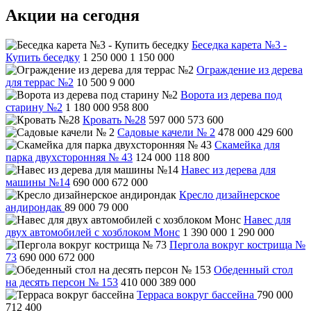
Акции на сегодня
Беседка карета №3 -
Купить беседку
1 250 000
1 150 000
Ограждение из дерева
для террас №2
10 500
9 000
Ворота из дерева под
старину №2
1 180 000
958 800
Кровать №28
597 000
573 600
Садовые качели № 2
478 000
429 600
Скамейка для
парка двухсторонняя № 43
124 000
118 800
Навес из дерева для
машины №14
690 000
672 000
Кресло дизайнерское
андирондак
89 000
79 000
Навес для
двух автомобилей с хозблоком Монс
1 390 000
1 290 000
Пергола вокруг кострища №
73
690 000
672 000
Обеденный стол
на десять персон № 153
410 000
389 000
Терраса вокруг бассейна
790 000
712 400