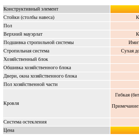
Конструктивный элемент
Стойки (столбы навеса)
К
Пол
Верхний мауэрлат
К
Подшивка стропильной системы
Имит
Стропильная система
Сухая д
Хозяйственный блок
Обшивка хозяйственного блока
Двери, окна хозяйственного блока
Пол хозяйственной части
Гибкая (би
Кровля
Примечание
Система остекления
Цена