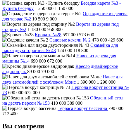
Беседка карета №3 -
Купить беседку
1 250 000
1 150 000
Ограждение из дерева
для террас №2
10 500
9 000
Ворота из дерева под
старину №2
1 180 000
958 800
Кровать №28
597 000
573 600
Садовые качели № 2
478 000
429 600
Скамейка для
парка двухсторонняя № 43
124 000
118 800
Навес из дерева для
машины №14
690 000
672 000
Кресло дизайнерское
андирондак
89 000
79 000
Навес для
двух автомобилей с хозблоком Монс
1 390 000
1 290 000
Пергола вокруг кострища №
73
690 000
672 000
Обеденный стол
на десять персон № 153
410 000
389 000
Терраса вокруг бассейна
790 000
712 400
Вы смотрели