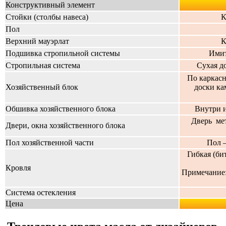
Конструктивный элемент
Стойки (столбы навеса)
К
Пол
Верхний мауэрлат
К
Подшивка стропильной системы
Имит
Стропильная система
Сухая д
По каркасн
Хозяйственный блок
доски ка
Обшивка хозяйственного блока
Внутри и
Дверь ме
Двери, окна хозяйственного блока
Пол хозяйственной части
Пол 
Гибкая (би
Кровля
Примечание
Система остекления
Цена