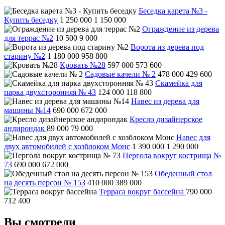
Беседка карета №3 -
Купить беседку
1 250 000
1 150 000
Ограждение из дерева
для террас №2
10 500
9 000
Ворота из дерева под
старину №2
1 180 000
958 800
Кровать №28
597 000
573 600
Садовые качели № 2
478 000
429 600
Скамейка для
парка двухсторонняя № 43
124 000
118 800
Навес из дерева для
машины №14
690 000
672 000
Кресло дизайнерское
андирондак
89 000
79 000
Навес для
двух автомобилей с хозблоком Монс
1 390 000
1 290 000
Пергола вокруг кострища №
73
690 000
672 000
Обеденный стол
на десять персон № 153
410 000
389 000
Терраса вокруг бассейна
790 000
712 400
Вы смотрели