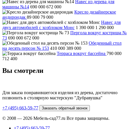
Навес из дерева для
машины №14
690 000
672 000
Кресло дизайнерское
андирондак
89 000
79 000
Навес для
двух автомобилей с хозблоком Монс
1 390 000
1 290 000
Пергола вокруг кострища №
73
690 000
672 000
Обеденный стол
на десять персон № 153
410 000
389 000
Терраса вокруг бассейна
790 000
712 400
Вы смотрели
Для заказа понравившегося изделия из дерева, достаточно
позвонить в столярную мастерскую "Дубравушка"
+7 (495) 663-59-77
Заказать обратный звонок
© 2008 — 2026 Мебель-сад77.ru Все права защищены.
+7 (495) 663-59-77