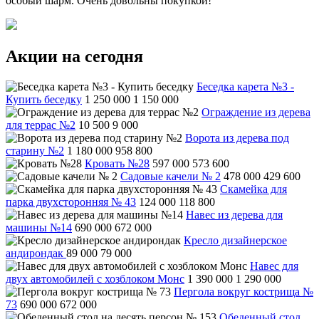
особый шарм. Очень довольны покупкой!
Акции на сегодня
Беседка карета №3 -
Купить беседку
1 250 000
1 150 000
Ограждение из дерева
для террас №2
10 500
9 000
Ворота из дерева под
старину №2
1 180 000
958 800
Кровать №28
597 000
573 600
Садовые качели № 2
478 000
429 600
Скамейка для
парка двухсторонняя № 43
124 000
118 800
Навес из дерева для
машины №14
690 000
672 000
Кресло дизайнерское
андирондак
89 000
79 000
Навес для
двух автомобилей с хозблоком Монс
1 390 000
1 290 000
Пергола вокруг кострища №
73
690 000
672 000
Обеденный стол