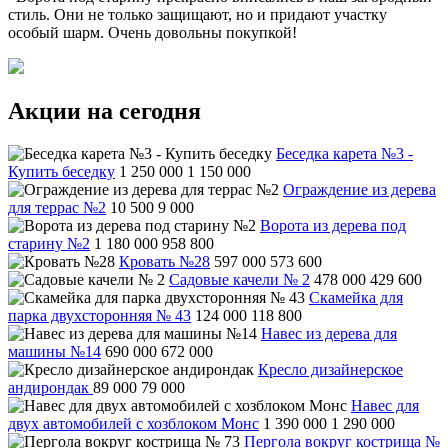
стиль. Они не только защищают, но и придают участку
особый шарм. Очень довольны покупкой!
Акции на сегодня
Беседка карета №3 -
Купить беседку
1 250 000
1 150 000
Ограждение из дерева
для террас №2
10 500
9 000
Ворота из дерева под
старину №2
1 180 000
958 800
Кровать №28
597 000
573 600
Садовые качели № 2
478 000
429 600
Скамейка для
парка двухсторонняя № 43
124 000
118 800
Навес из дерева для
машины №14
690 000
672 000
Кресло дизайнерское
андирондак
89 000
79 000
Навес для
двух автомобилей с хозблоком Монс
1 390 000
1 290 000
Пергола вокруг кострища №