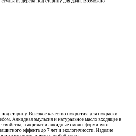
стулья из дерева под старину для дачи. Возможно
под старину. Высокое качество покрытия, для покраски
ебом. Алкидная эмульсия и натуральное масло входящее в
е свойства, а акрилат и алкидные смолы формируют
ащитного эффекта до 7 лет и экологичности. Изделие
нспортными компаниями в любой город.