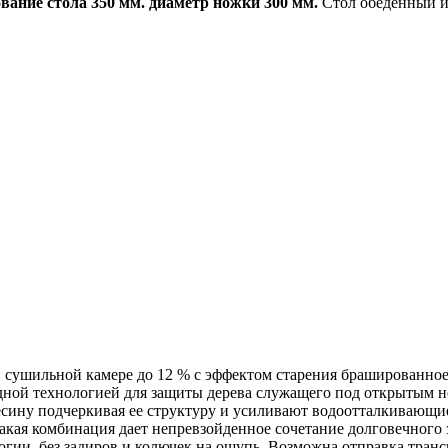
ование стола 350 мм. диаметр ножки 300 мм.
Стол обеденный и 
 сушильной камере до 12 % с эффектом старения брашированное 
дной технологией для защиты дерева служащего под открытым н
есину подчеркивая ее структуру и усиливают водоотталкивающи
акая комбинация дает непревзойденное сочетание долговечного з
огии, без задиров и колючек на ощупь. Возможна отправка тра