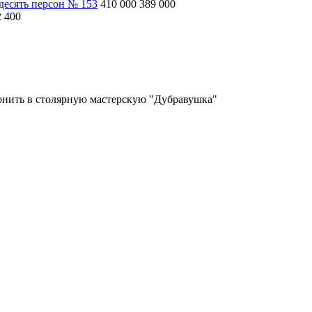
десять персон № 153
410 000
389 000
2 400
вонить в столярную мастерскую "Дубравушка"