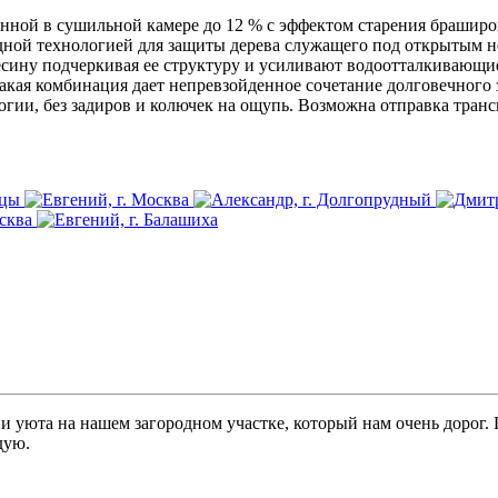
нной в сушильной камере до 12 % с эффектом старения браширов
дной технологией для защиты дерева служащего под открытым н
есину подчеркивая ее структуру и усиливают водоотталкивающи
акая комбинация дает непревзойденное сочетание долговечного з
огии, без задиров и колючек на ощупь. Возможна отправка тра
и уюта на нашем загородном участке, который нам очень дорог.
дую.