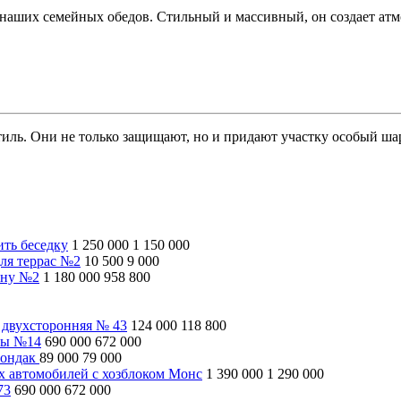
аших семейных обедов. Стильный и массивный, он создает атмос
иль. Они не только защищают, но и придают участку особый ша
ить беседку
1 250 000
1 150 000
ля террас №2
10 500
9 000
ину №2
1 180 000
958 800
 двухсторонняя № 43
124 000
118 800
ны №14
690 000
672 000
рондак
89 000
79 000
ух автомобилей с хозблоком Монс
1 390 000
1 290 000
73
690 000
672 000