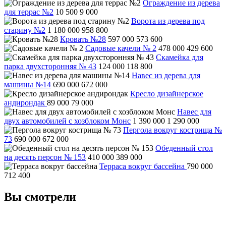
Ограждение из дерева
для террас №2
10 500
9 000
Ворота из дерева под
старину №2
1 180 000
958 800
Кровать №28
597 000
573 600
Садовые качели № 2
478 000
429 600
Скамейка для
парка двухсторонняя № 43
124 000
118 800
Навес из дерева для
машины №14
690 000
672 000
Кресло дизайнерское
андирондак
89 000
79 000
Навес для
двух автомобилей с хозблоком Монс
1 390 000
1 290 000
Пергола вокруг кострища №
73
690 000
672 000
Обеденный стол
на десять персон № 153
410 000
389 000
Терраса вокруг бассейна
790 000
712 400
Вы смотрели