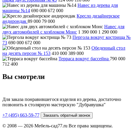
Навес из дерева для
машины №14
690 000
672 000
Кресло дизайнерское
андирондак
89 000
79 000
Навес для
двух автомобилей с хозблоком Монс
1 390 000
1 290 000
Пергола вокруг кострища №
73
690 000
672 000
Обеденный стол
на десять персон № 153
410 000
389 000
Терраса вокруг бассейна
790 000
712 400
Вы смотрели
Для заказа понравившегося изделия из дерева, достаточно
позвонить в столярную мастерскую "Дубравушка"
+7 (495) 663-59-77
Заказать обратный звонок
© 2008 — 2026 Мебель-сад77.ru Все права защищены.