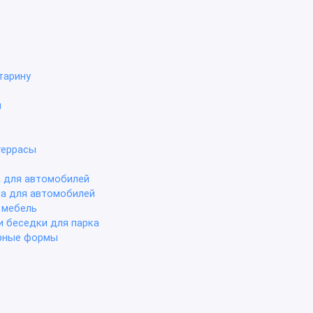
тарину
ы
террасы
а для автомобилей
ла для автомобилей
 мебель
и беседки для парка
рные формы