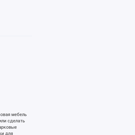
овая мебель
или сделать
парковые
ки для