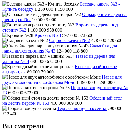
Беседка карета №3 -
Купить беседку
1 250 000
1 150 000
Ограждение из дерева
для террас №2
10 500
9 000
Ворота из дерева под
старину №2
1 180 000
958 800
Кровать №28
597 000
573 600
Садовые качели № 2
478 000
429 600
Скамейка для
парка двухсторонняя № 43
124 000
118 800
Навес из дерева для
машины №14
690 000
672 000
Кресло дизайнерское
андирондак
89 000
79 000
Навес для
двух автомобилей с хозблоком Монс
1 390 000
1 290 000
Пергола вокруг кострища №
73
690 000
672 000
Обеденный стол
на десять персон № 153
410 000
389 000
Терраса вокруг бассейна
790 000
712 400
Вы смотрели