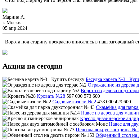
Стол под старину на 10 персон стал идеальным решением для н
Марина А.
г. Москва
05 апр 2024
Ворота под старину прекрасно вписались в наш загородный ст
Акции на сегодня
Беседка карета №3 - Куп
Ограждение из дерева д
Ворота из дерева под стар
Кровать №28
597 000
573 600
Садовые качели № 2
478 000
429 600
Скамейка для парка
Навес из дерева для маши
Кресло дизайнерское анди
Навес для дв
Пергола вокруг кострища № 
Обеденный стол на 