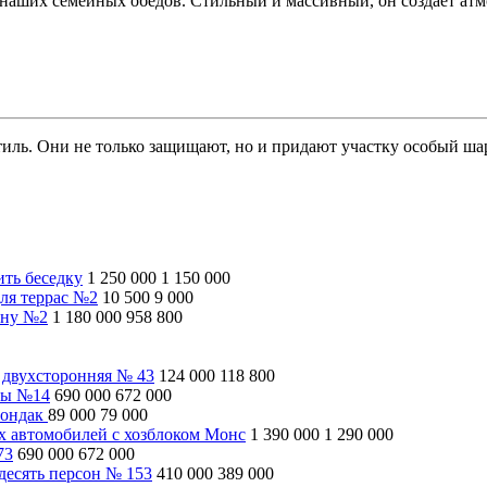
аших семейных обедов. Стильный и массивный, он создает атмос
иль. Они не только защищают, но и придают участку особый ша
ить беседку
1 250 000
1 150 000
ля террас №2
10 500
9 000
ину №2
1 180 000
958 800
 двухсторонняя № 43
124 000
118 800
ны №14
690 000
672 000
рондак
89 000
79 000
ух автомобилей с хозблоком Монс
1 390 000
1 290 000
73
690 000
672 000
десять персон № 153
410 000
389 000