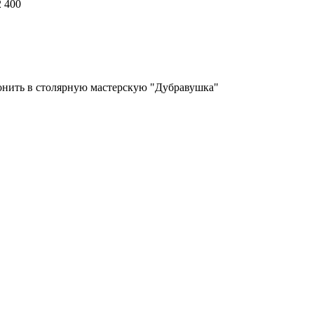
2 400
вонить в столярную мастерскую "Дубравушка"