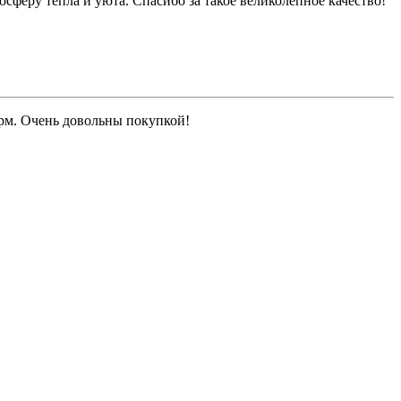
феру тепла и уюта. Спасибо за такое великолепное качество!
рм. Очень довольны покупкой!