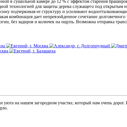
нной в сушильной камере до 12 % с эффектом старения браширов
дной технологией для защиты дерева служащего под открытым н
есину подчеркивая ее структуру и усиливают водоотталкивающи
акая комбинация дает непревзойденное сочетание долговечного з
огии, без задиров и колючек на ощупь. Возможна отправка тра
и уюта на нашем загородном участке, который нам очень дорог.
дую.