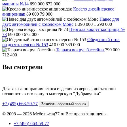
машины №14
690 000
672 000
Кресло дизайнерское
андирондак
89 000
79 000
Навес для
двух автомобилей с хозблоком Монс
1 390 000
1 290 000
Пергола вокруг кострища №
73
690 000
672 000
Обеденный стол
на десять персон № 153
410 000
389 000
Терраса вокруг бассейна
790 000
712 400
Вы смотрели
Для заказа понравившегося изделия из дерева, достаточно
позвонить в столярную мастерскую "Дубравушка"
+7 (495) 663-59-77
Заказать обратный звонок
© 2008 — 2026 Мебель-сад77.ru Все права защищены.
+7 (495) 663-59-77