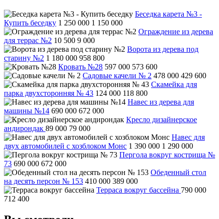
Беседка карета №3 -
Купить беседку
1 250 000
1 150 000
Ограждение из дерева
для террас №2
10 500
9 000
Ворота из дерева под
старину №2
1 180 000
958 800
Кровать №28
597 000
573 600
Садовые качели № 2
478 000
429 600
Скамейка для
парка двухсторонняя № 43
124 000
118 800
Навес из дерева для
машины №14
690 000
672 000
Кресло дизайнерское
андирондак
89 000
79 000
Навес для
двух автомобилей с хозблоком Монс
1 390 000
1 290 000
Пергола вокруг кострища №
73
690 000
672 000
Обеденный стол
на десять персон № 153
410 000
389 000
Терраса вокруг бассейна
790 000
712 400