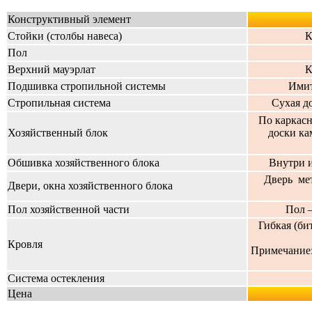
Конструктивный элемент
Стойки (столбы навеса)
К
Пол
Верхний мауэрлат
К
Подшивка стропильной системы
Имит
Стропильная система
Сухая д
По каркасн
Хозяйственный блок
доски ка
Обшивка хозяйственного блока
Внутри и
Дверь ме
Двери, окна хозяйственного блока
Пол хозяйственной части
Пол 
Гибкая (би
Кровля
Примечание
Система остекления
Цена