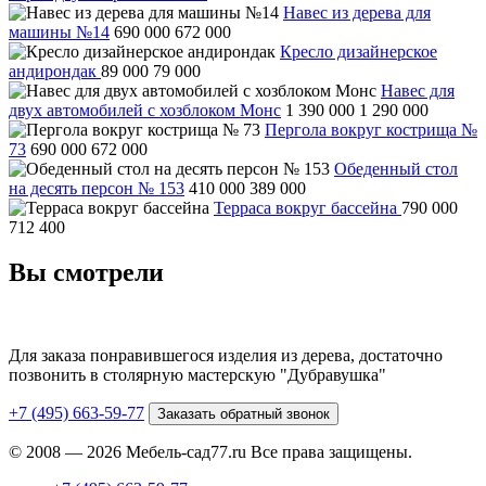
Навес из дерева для
машины №14
690 000
672 000
Кресло дизайнерское
андирондак
89 000
79 000
Навес для
двух автомобилей с хозблоком Монс
1 390 000
1 290 000
Пергола вокруг кострища №
73
690 000
672 000
Обеденный стол
на десять персон № 153
410 000
389 000
Терраса вокруг бассейна
790 000
712 400
Вы смотрели
Для заказа понравившегося изделия из дерева, достаточно
позвонить в столярную мастерскую "Дубравушка"
+7 (495) 663-59-77
Заказать обратный звонок
© 2008 — 2026 Мебель-сад77.ru Все права защищены.