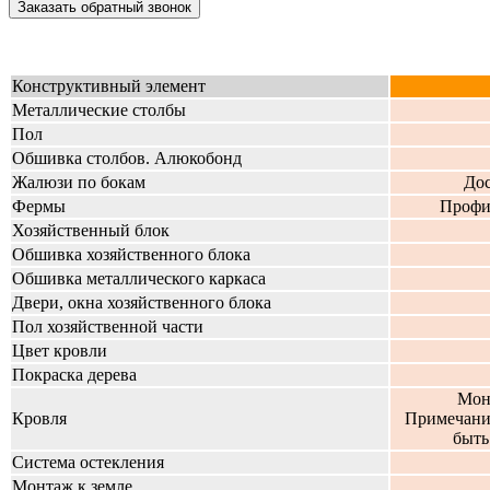
Заказать обратный звонок
Конструктивный элемент
Металлические столбы
100х1
Пол
Обшивка столбов. Алюкобонд
Жалюзи по бокам
Доск
Фермы
Профильна
Хозяйственный блок
Обшивка хозяйственного блока
Обшивка металлического каркаса
Двери, окна хозяйственного блока
Пол хозяйственной части
Цвет кровли
Покраска дерева
Монолитн
Кровля
Примечани
быть люб
Система остекления
Монтаж к земле