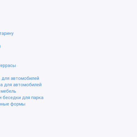
тарину
ы
террасы
а для автомобилей
ла для автомобилей
 мебель
и беседки для парка
рные формы