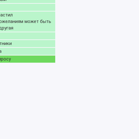
астил
пожеланиям может быть
другая
тники
а
просу