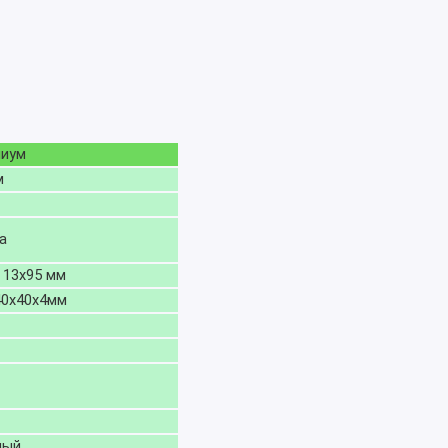
иум
м
а
3х95 мм
х40х4мм
ный