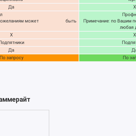
Да
Х
л
Профн
шим пожеланиям может быть
Примечание: по Вашим 
любая 
Х
X
Подпятники
Подпя
Да
Д
По запросу
По за
Хаммерайт