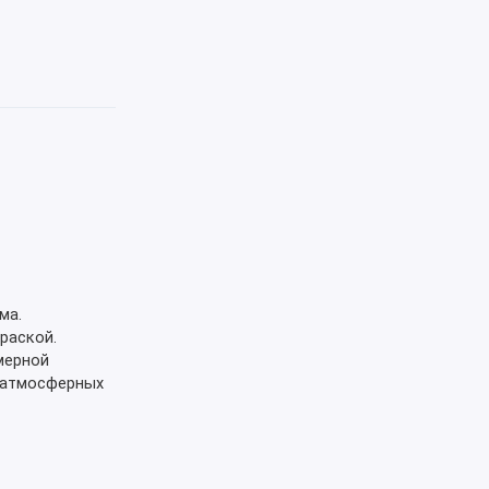
ма.
раской.
мерной
я атмосферных