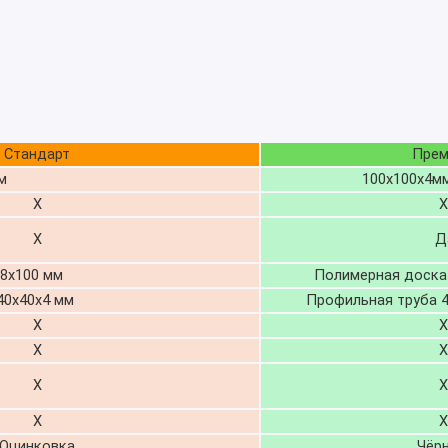
Стандарт
Прем
м
100х100х4м
Х
Х
Х
Д
100 мм
Полимерная доска 1
х40х4 мм
Профильная труба 40
Х
X
Х
X
Х
X
Х
X
Оцинковка
Чёр