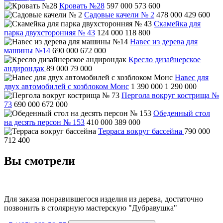
Кровать №28
597 000
573 600
Садовые качели № 2
478 000
429 600
Скамейка для
парка двухсторонняя № 43
124 000
118 800
Навес из дерева для
машины №14
690 000
672 000
Кресло дизайнерское
андирондак
89 000
79 000
Навес для
двух автомобилей с хозблоком Монс
1 390 000
1 290 000
Пергола вокруг кострища №
73
690 000
672 000
Обеденный стол
на десять персон № 153
410 000
389 000
Терраса вокруг бассейна
790 000
712 400
Вы смотрели
Для заказа понравившегося изделия из дерева, достаточно
позвонить в столярную мастерскую "Дубравушка"