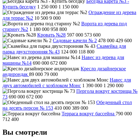
Беседка карета №3 -
Купить беседку
1 250 000
1 150 000
Ограждение из дерева
для террас №2
10 500
9 000
Ворота из дерева под
старину №2
1 180 000
958 800
Кровать №28
597 000
573 600
Садовые качели № 2
478 000
429 600
Скамейка для
парка двухсторонняя № 43
124 000
118 800
Навес из дерева для
машины №14
690 000
672 000
Кресло дизайнерское
андирондак
89 000
79 000
Навес для
двух автомобилей с хозблоком Монс
1 390 000
1 290 000
Пергола вокруг кострища №
73
690 000
672 000
Обеденный стол
на десять персон № 153
410 000
389 000
Терраса вокруг бассейна
790 000
712 400
Вы смотрели