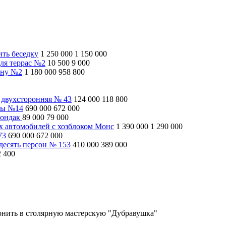
ить беседку
1 250 000
1 150 000
ля террас №2
10 500
9 000
ину №2
1 180 000
958 800
 двухсторонняя № 43
124 000
118 800
ны №14
690 000
672 000
рондак
89 000
79 000
ух автомобилей с хозблоком Монс
1 390 000
1 290 000
73
690 000
672 000
десять персон № 153
410 000
389 000
2 400
вонить в столярную мастерскую "Дубравушка"