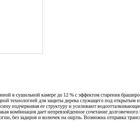
нной в сушильной камере до 12 % с эффектом старения браширов
дной технологией для защиты дерева служащего под открытым н
есину подчеркивая ее структуру и усиливают водоотталкивающи
акая комбинация дает непревзойденное сочетание долговечного з
огии, без задиров и колючек на ощупь. Возможна отправка тра