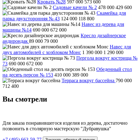
Кровать №28
597 000
573 600
Садовые качели № 2
478 000
429 600
Скамейка для
парка двухсторонняя № 43
124 000
118 800
Навес из дерева для
машины №14
690 000
672 000
Кресло дизайнерское
андирондак
89 000
79 000
Навес для
двух автомобилей с хозблоком Монс
1 390 000
1 290 000
Пергола вокруг кострища №
73
690 000
672 000
Обеденный стол
на десять персон № 153
410 000
389 000
Терраса вокруг бассейна
790 000
712 400
Вы смотрели
Для заказа понравившегося изделия из дерева, достаточно
позвонить в столярную мастерскую "Дубравушка"
+7 (495) 663-59-77
Заказать обратный звонок