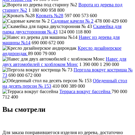
Ворота из дерева под
старину №2
1 180 000
958 800
Кровать №28
597 000
573 600
Садовые качели № 2
478 000
429 600
Скамейка для
парка двухсторонняя № 43
124 000
118 800
Навес из дерева для
машины №14
690 000
672 000
Кресло дизайнерское
андирондак
89 000
79 000
Навес для
двух автомобилей с хозблоком Монс
1 390 000
1 290 000
Пергола вокруг кострища №
73
690 000
672 000
Обеденный стол
на десять персон № 153
410 000
389 000
Терраса вокруг бассейна
790 000
712 400
Вы смотрели
Для заказа понравившегося изделия из дерева, достаточно