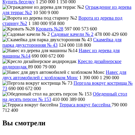
Купить беседку
1 250 000
1 150 000
Ограждение из дерева
для террас №2
10 500
9 000
Ворота из дерева под
старину №2
1 180 000
958 800
Кровать №28
597 000
573 600
Садовые качели № 2
478 000
429 600
Скамейка для
парка двухсторонняя № 43
124 000
118 800
Навес из дерева для
машины №14
690 000
672 000
Кресло дизайнерское
андирондак
89 000
79 000
Навес для
двух автомобилей с хозблоком Монс
1 390 000
1 290 000
Пергола вокруг кострища №
73
690 000
672 000
Обеденный стол
на десять персон № 153
410 000
389 000
Терраса вокруг бассейна
790 000
712 400
Вы смотрели