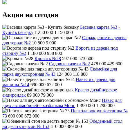
Акции на сегодня
Беседка карета №3 -
Купить беседку
1 250 000
1 150 000
Ограждение из дерева
для террас №2
10 500
9 000
Ворота из дерева под
старину №2
1 180 000
958 800
Кровать №28
597 000
573 600
Садовые качели № 2
478 000
429 600
Скамейка для
парка двухсторонняя № 43
124 000
118 800
Навес из дерева для
машины №14
690 000
672 000
Кресло дизайнерское
андирондак
89 000
79 000
Навес для
двух автомобилей с хозблоком Монс
1 390 000
1 290 000
Пергола вокруг кострища №
73
690 000
672 000
Обеденный стол
на десять персон № 153
410 000
389 000