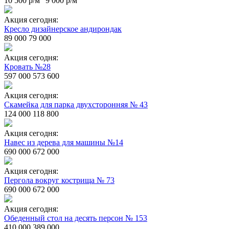
10 500 р/м
9 000 р/м
Акция сегодня:
Кресло дизайнерское андирондак
89 000
79 000
Акция сегодня:
Кровать №28
597 000
573 600
Акция сегодня:
Скамейка для парка двухсторонняя № 43
124 000
118 800
Акция сегодня:
Навес из дерева для машины №14
690 000
672 000
Акция сегодня:
Пергола вокруг кострища № 73
690 000
672 000
Акция сегодня:
Обеденный стол на десять персон № 153
410 000
389 000