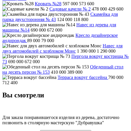
Кровать №28
597 000
573 600
Садовые качели № 2
478 000
429 600
Скамейка для
парка двухсторонняя № 43
124 000
118 800
Навес из дерева для
машины №14
690 000
672 000
Кресло дизайнерское
андирондак
89 000
79 000
Навес для
двух автомобилей с хозблоком Монс
1 390 000
1 290 000
Пергола вокруг кострища №
73
690 000
672 000
Обеденный стол
на десять персон № 153
410 000
389 000
Терраса вокруг бассейна
790 000
712 400
Вы смотрели
Для заказа понравившегося изделия из дерева, достаточно
позвонить в столярную мастерскую "Дубравушка"