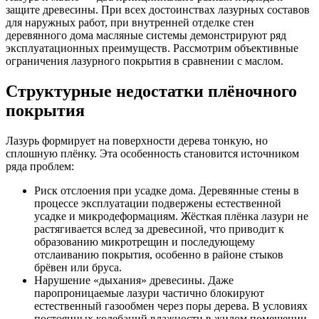
защите древесины. При всех достоинствах лазурных составов
для наружных работ, при внутренней отделке стен
деревянного дома масляные системы демонстрируют ряд
эксплуатационных преимуществ. Рассмотрим объективные
ограничения лазурного покрытия в сравнении с маслом.
Структурные недостатки плёночного
покрытия
Лазурь формирует на поверхности дерева тонкую, но
сплошную плёнку. Эта особенность становится источником
ряда проблем:
Риск отслоения при усадке дома. Деревянные стены в
процессе эксплуатации подвержены естественной
усадке и микродеформациям. Жёсткая плёнка лазури не
растягивается вслед за древесиной, что приводит к
образованию микротрещин и последующему
отслаиванию покрытия, особенно в районе стыков
брёвен или бруса.
Нарушение «дыхания» древесины. Даже
паропроницаемые лазури частично блокируют
естественный газообмен через поры дерева. В условиях
постоянных колебаний влажности в жилом помещении