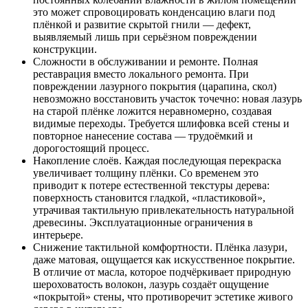
это может спровоцировать конденсацию влаги под
плёнкой и развитие скрытой гнили — дефект,
выявляемый лишь при серьёзном повреждении
конструкции.
Сложности в обслуживании и ремонте. Полная
реставрация вместо локального ремонта. При
повреждении лазурного покрытия (царапина, скол)
невозможно восстановить участок точечно: новая лазурь
на старой плёнке ложится неравномерно, создавая
видимые переходы. Требуется шлифовка всей стены и
повторное нанесение состава — трудоёмкий и
дорогостоящий процесс.
Накопление слоёв. Каждая последующая перекраска
увеличивает толщину плёнки. Со временем это
приводит к потере естественной текстуры дерева:
поверхность становится гладкой, «пластиковой»,
утрачивая тактильную привлекательность натуральной
древесины. Эксплуатационные ограничения в
интерьере.
Снижение тактильной комфортности. Плёнка лазури,
даже матовая, ощущается как искусственное покрытие.
В отличие от масла, которое подчёркивает природную
шероховатость волокон, лазурь создаёт ощущение
«покрытой» стены, что противоречит эстетике живого