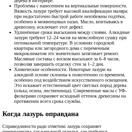
дерева в интерьере.
Проблемы с нанесением на вертикальные поверхности.
Вязкость лазури требует высокой квалификации маляра:
при недостаточно быстрой работе неизбежны подтёки,
особенно в межвенцовых пазах. Масло, впитываясь в
древесину, исключает этот дефект.
Удлинённые сроки высыхания между слоями. Алкидные
лазури требуют 12–24 часов на межслойную сушку при
оптимальной температуре. В условиях городской
квартиры или загородного дома с переменным
микроклиматом это значительно затягивает ремонт.
Масляные составы с воском высыхают за 6–8 часов,
позволяя завершить отделку стен за 1–2 дня.
Химические особенности. Некоторые лазури на
алкидной основе склонны к пожелтению со временем,
особенно под воздействием искусственного освещения.
Это искажает естественный цвет светлых пород дерева
(ольха, осина, лиственница). Современные масла с УФ-
фильтрами сохраняют исходный оттенок древесины на
протяжении всего срока службы.
Когда лазурь оправдана
Справедливости ради отметим: лазурь сохраняет
преимущества для наружной отделки, где требуется