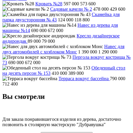
Кровать №28
597 000
573 600
Садовые качели № 2
478 000
429 600
Скамейка для
парка двухсторонняя № 43
124 000
118 800
Навес из дерева для
машины №14
690 000
672 000
Кресло дизайнерское
андирондак
89 000
79 000
Навес для
двух автомобилей с хозблоком Монс
1 390 000
1 290 000
Пергола вокруг кострища №
73
690 000
672 000
Обеденный стол
на десять персон № 153
410 000
389 000
Терраса вокруг бассейна
790 000
712 400
Вы смотрели
Для заказа понравившегося изделия из дерева, достаточно
позвонить в столярную мастерскую "Дубравушка"