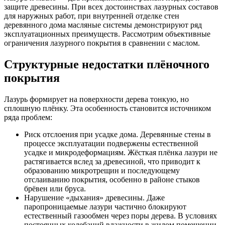
защите древесины. При всех достоинствах лазурных составов
для наружных работ, при внутренней отделке стен
деревянного дома масляные системы демонстрируют ряд
эксплуатационных преимуществ. Рассмотрим объективные
ограничения лазурного покрытия в сравнении с маслом.
Структурные недостатки плёночного
покрытия
Лазурь формирует на поверхности дерева тонкую, но
сплошную плёнку. Эта особенность становится источником
ряда проблем:
Риск отслоения при усадке дома. Деревянные стены в
процессе эксплуатации подвержены естественной
усадке и микродеформациям. Жёсткая плёнка лазури не
растягивается вслед за древесиной, что приводит к
образованию микротрещин и последующему
отслаиванию покрытия, особенно в районе стыков
брёвен или бруса.
Нарушение «дыхания» древесины. Даже
паропроницаемые лазури частично блокируют
естественный газообмен через поры дерева. В условиях
постоянных колебаний влажности в жилом помещении