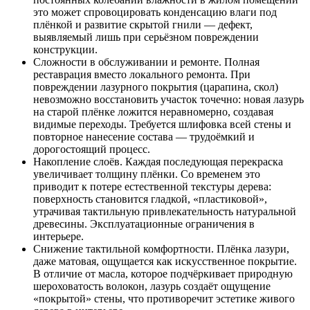
это может спровоцировать конденсацию влаги под
плёнкой и развитие скрытой гнили — дефект,
выявляемый лишь при серьёзном повреждении
конструкции.
Сложности в обслуживании и ремонте. Полная
реставрация вместо локального ремонта. При
повреждении лазурного покрытия (царапина, скол)
невозможно восстановить участок точечно: новая лазурь
на старой плёнке ложится неравномерно, создавая
видимые переходы. Требуется шлифовка всей стены и
повторное нанесение состава — трудоёмкий и
дорогостоящий процесс.
Накопление слоёв. Каждая последующая перекраска
увеличивает толщину плёнки. Со временем это
приводит к потере естественной текстуры дерева:
поверхность становится гладкой, «пластиковой»,
утрачивая тактильную привлекательность натуральной
древесины. Эксплуатационные ограничения в
интерьере.
Снижение тактильной комфортности. Плёнка лазури,
даже матовая, ощущается как искусственное покрытие.
В отличие от масла, которое подчёркивает природную
шероховатость волокон, лазурь создаёт ощущение
«покрытой» стены, что противоречит эстетике живого