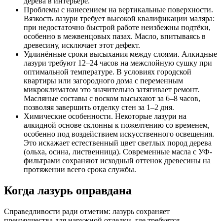
дерева в интерьере.
Проблемы с нанесением на вертикальные поверхности.
Вязкость лазури требует высокой квалификации маляра:
при недостаточно быстрой работе неизбежны подтёки,
особенно в межвенцовых пазах. Масло, впитываясь в
древесину, исключает этот дефект.
Удлинённые сроки высыхания между слоями. Алкидные
лазури требуют 12–24 часов на межслойную сушку при
оптимальной температуре. В условиях городской
квартиры или загородного дома с переменным
микроклиматом это значительно затягивает ремонт.
Масляные составы с воском высыхают за 6–8 часов,
позволяя завершить отделку стен за 1–2 дня.
Химические особенности. Некоторые лазури на
алкидной основе склонны к пожелтению со временем,
особенно под воздействием искусственного освещения.
Это искажает естественный цвет светлых пород дерева
(ольха, осина, лиственница). Современные масла с УФ-
фильтрами сохраняют исходный оттенок древесины на
протяжении всего срока службы.
Когда лазурь оправдана
Справедливости ради отметим: лазурь сохраняет
преимущества для наружной отделки, где требуется