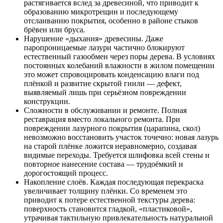
растягивается вслед за древесиной, что приводит к
образованию микротрещин и последующему
отслаиванию покрытия, особенно в районе стыков
брёвен или бруса.
Нарушение «дыхания» древесины. Даже
паропроницаемые лазури частично блокируют
естественный газообмен через поры дерева. В условиях
постоянных колебаний влажности в жилом помещении
это может спровоцировать конденсацию влаги под
плёнкой и развитие скрытой гнили — дефект,
выявляемый лишь при серьёзном повреждении
конструкции.
Сложности в обслуживании и ремонте. Полная
реставрация вместо локального ремонта. При
повреждении лазурного покрытия (царапина, скол)
невозможно восстановить участок точечно: новая лазурь
на старой плёнке ложится неравномерно, создавая
видимые переходы. Требуется шлифовка всей стены и
повторное нанесение состава — трудоёмкий и
дорогостоящий процесс.
Накопление слоёв. Каждая последующая перекраска
увеличивает толщину плёнки. Со временем это
приводит к потере естественной текстуры дерева:
поверхность становится гладкой, «пластиковой»,
утрачивая тактильную привлекательность натуральной