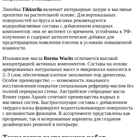
Линейка
Tikkurila
включает интерьерные лазури и масляные
пропитки на растительной основе. Для вертикальных
поверхностей из бруса и вагонки рекомендуются
водоразбавляемые составы с добавлением алкидных
компонентов: они не желтеют со временем, устойчивы к УФ-
излучению и содержат антисептические добавки для
предотвращения появления плесени в условиях повышенной
влажности.
Итальянские масла
Borma Wachs
отличаются высокой
концентрацией активных компонентов. Составы на основе
армированных натуральных масел и микровоска наносятся в
2–3 слоя, обеспечивая плотное заполнение пор древесины.
Особое преимущество — возможность локального
восстановления покрытия специальным рефрешер-маслом без
полной перекраски стены. Австрийские гибридные масла
Renner серии Aquaris сочетают преимущества водных и
масляных систем. Быстросохнущие составы с добавлением
твёрдого воска формируют водоотталкивающую поверхность
с шелковистым финишем. В ассортименте представлены как
прозрачные, так и колерованные варианты для создания
дизайнерских решений в интерьере.