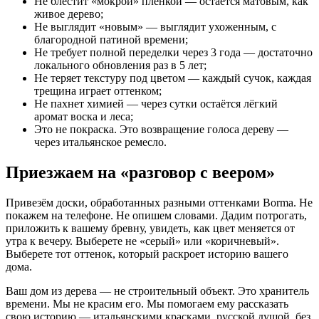
Не блестит «мокрой» плёнкой — остаётся матовым, как
живое дерево;
Не выглядит «новым» — выглядит ухоженным, с
благородной патиной времени;
Не требует полной переделки через 3 года — достаточно
локального обновления раз в 5 лет;
Не теряет текстуру под цветом — каждый сучок, каждая
трещина играет оттенком;
Не пахнет химией — через сутки остаётся лёгкий
аромат воска и леса;
Это не покраска. Это возвращение голоса дереву —
через итальянское ремесло.
Приезжаем на «разговор с веером»
Привезём доски, обработанных разными оттенками Borma. Не
покажем на телефоне. Не опишем словами. Дадим потрогать,
приложить к вашему бревну, увидеть, как цвет меняется от
утра к вечеру. Выберете не «серый» или «коричневый».
Выберете тот оттенок, который раскроет историю вашего
дома.
Ваш дом из дерева — не строительный объект. Это хранитель
времени. Мы не красим его. Мы помогаем ему рассказать
свою историю — итальянскими красками, русской душой, без