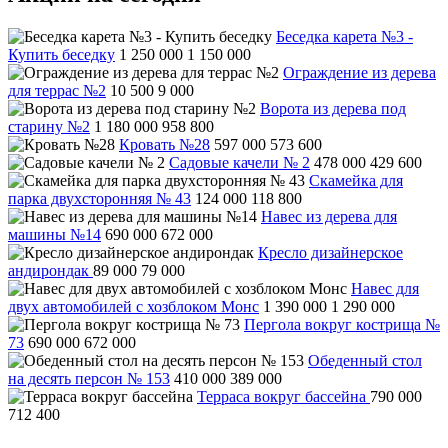
Беседка карета №3 -
Купить беседку
1 250 000
1 150 000
Ограждение из дерева
для террас №2
10 500
9 000
Ворота из дерева под
старину №2
1 180 000
958 800
Кровать №28
597 000
573 600
Садовые качели № 2
478 000
429 600
Скамейка для
парка двухсторонняя № 43
124 000
118 800
Навес из дерева для
машины №14
690 000
672 000
Кресло дизайнерское
андирондак
89 000
79 000
Навес для
двух автомобилей с хозблоком Монс
1 390 000
1 290 000
Пергола вокруг кострища №
73
690 000
672 000
Обеденный стол
на десять персон № 153
410 000
389 000
Терраса вокруг бассейна
790 000
712 400