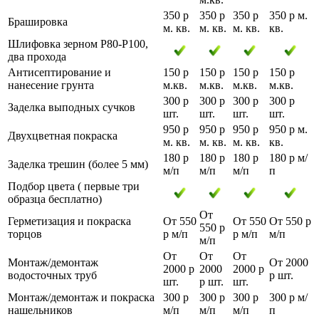
350 р
350 р
350 р
350 р м.
Брашировка
м. кв.
м. кв.
м. кв.
кв.
Шлифовка зерном Р80-Р100,
два прохода
Антисептирование и
150 р
150 р
150 р
150 р
нанесение грунта
м.кв.
м.кв.
м.кв.
м.кв.
300 р
300 р
300 р
300 р
Заделка выподных сучков
шт.
шт.
шт.
шт.
950 р
950 р
950 р
950 р м.
Двухцветная покраска
м. кв.
м. кв.
м. кв.
кв.
180 р
180 р
180 р
180 р м/
Заделка трешин (более 5 мм)
м/п
м/п
м/п
п
Подбор цвета ( первые три
образца бесплатно)
От
Герметизация и покраска
От 550
От 550
От 550 р
550 р
торцов
р м/п
р м/п
м/п
м/п
От
От
От
Монтаж/демонтаж
От 2000
2000 р
2000
2000 р
водосточных труб
р шт.
шт.
р шт.
шт.
Монтаж/демонтаж и покраска
300 р
300 р
300 р
300 р м/
нашельников
м/п
м/п
м/п
п