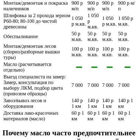
Монтаж/демонтаж и покраска
900 р
900 р
900 р
900 р м/
наличников
м/п
м/п
м/п
п
Шлифовка за 2 прохода зерном
1 050
1 050
1 050
1 050 р
Р60-80; 80-100 до чистой
р
р м.кв.
р м.кв.
м.кв.
древесины
м.кв.
50 р
50 р
50 р
50 р
Обеспыливание
м.кв.
м.кв.
м.кв.
м.кв.
Монтаж/демонтаж лесов
100 р
100 р
100 р
100 р
(сборно/разборные вышки
м.кв.
м.кв.
м.кв.
м.кв.
туры)
Масло (расчитывается
отдельно)
Выезд специалиста на замер:
Замер, консультация по
7 000
7 000
7 000
7 000
выбору ЛКМ, подбор цвета
(привозим образцы)
Завоз/вывоз лесов и
140 р
140 р
140 р
140 р 1
оборудования
1 км
1 км
1 км
км
Доставка лако-красочных
60 р 1
60 р 1
60 р 1
60 р 1
материалов (масло)
км
км
км
км
Почему масло часто предпочтительнее