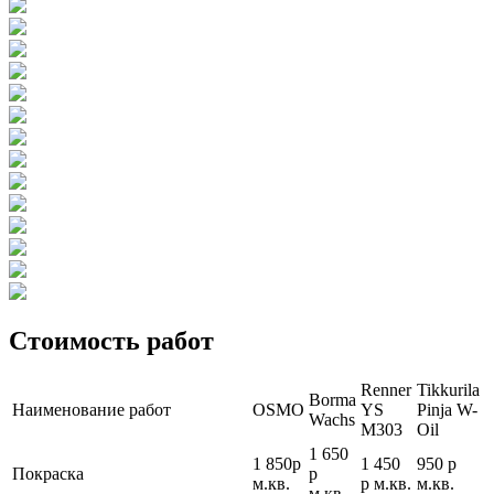
Стоимость работ
Renner
Tikkurila
Borma
Наименование работ
OSMO
YS
Pinja W-
Wachs
M303
Oil
1 650
1 850р
1 450
950 р
Покраска
р
м.кв.
р м.кв.
м.кв.
м.кв.