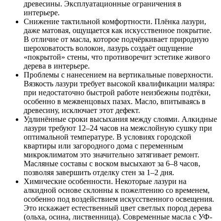
древесины. Эксплуатационные ограничения в
интерьере.
Снижение тактильной комфортности. Плёнка лазури,
даже матовая, ощущается как искусственное покрытие.
В отличие от масла, которое подчёркивает природную
шероховатость волокон, лазурь создаёт ощущение
«покрытой» стены, что противоречит эстетике живого
дерева в интерьере.
Проблемы с нанесением на вертикальные поверхности.
Вязкость лазури требует высокой квалификации маляра:
при недостаточно быстрой работе неизбежны подтёки,
особенно в межвенцовых пазах. Масло, впитываясь в
древесину, исключает этот дефект.
Удлинённые сроки высыхания между слоями. Алкидные
лазури требуют 12–24 часов на межслойную сушку при
оптимальной температуре. В условиях городской
квартиры или загородного дома с переменным
микроклиматом это значительно затягивает ремонт.
Масляные составы с воском высыхают за 6–8 часов,
позволяя завершить отделку стен за 1–2 дня.
Химические особенности. Некоторые лазури на
алкидной основе склонны к пожелтению со временем,
особенно под воздействием искусственного освещения.
Это искажает естественный цвет светлых пород дерева
(ольха, осина, лиственница). Современные масла с УФ-