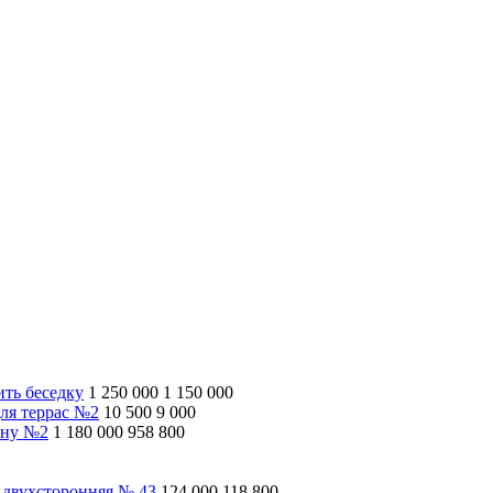
ить беседку
1 250 000
1 150 000
ля террас №2
10 500
9 000
ину №2
1 180 000
958 800
 двухсторонняя № 43
124 000
118 800