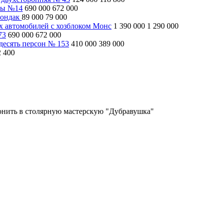
ны №14
690 000
672 000
рондак
89 000
79 000
ух автомобилей с хозблоком Монс
1 390 000
1 290 000
73
690 000
672 000
десять персон № 153
410 000
389 000
2 400
вонить в столярную мастерскую "Дубравушка"