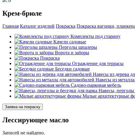
0
Крем-брюле
Главная
Каталог изделий
Покраска
Покраска вагонки, планкена
Комплекты под старину
Качели садовые
Перголы шпалеры
Ворота и заборы
Покраска
Ограждение для террасы
Беседки садовые
Навесы из дерева д
Навесы из металла
Садово-парковая мебель
Навесы, перголы 
Малые архитектурные ф
Заявка на покраску
Лессирующее масло
Записей не найдено.