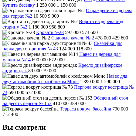
Купить беседку
1 250 000
1 150 000
Ограждение из дерева
для террас №2
10 500
9 000
Ворота из дерева под
старину №2
1 180 000
958 800
Кровать №28
597 000
573 600
Садовые качели № 2
478 000
429 600
Скамейка для
парка двухсторонняя № 43
124 000
118 800
Навес из дерева для
машины №14
690 000
672 000
Кресло дизайнерское
андирондак
89 000
79 000
Навес для
двух автомобилей с хозблоком Монс
1 390 000
1 290 000
Пергола вокруг кострища №
73
690 000
672 000
Обеденный стол
на десять персон № 153
410 000
389 000
Терраса вокруг бассейна
790 000
712 400
Вы смотрели