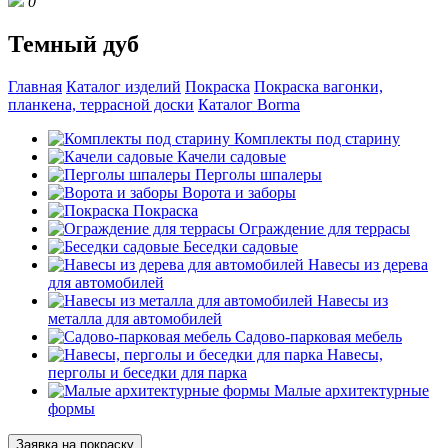
0
Темный дуб
Главная
Каталог изделий
Покраска
Покраска вагонки,
планкена, террасной доски
Каталог Borma
Комплекты под старину
Качели садовые
Перголы шпалеры
Ворота и заборы
Покраска
Ограждение для террасы
Беседки садовые
Навесы из дерева
для автомобилей
Навесы из
металла для автомобилей
Садово-парковая мебель
Навесы,
перголы и беседки для парка
Малые архитектурные
формы
Заявка на покраску