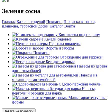
0
Зеленая сосна
Главная
Каталог изделий
Покраска
Покраска вагонки,
планкена, террасной доски
Каталог Borma
Комплекты под старину
Качели садовые
Перголы шпалеры
Ворота и заборы
Покраска
Ограждение для террасы
Беседки садовые
Навесы из дерева
для автомобилей
Навесы из
металла для автомобилей
Садово-парковая мебель
Навесы,
перголы и беседки для парка
Малые архитектурные
формы
Заявка на покраску