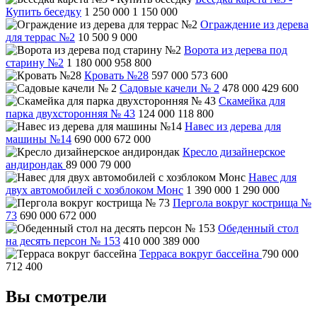
Купить беседку
1 250 000
1 150 000
Ограждение из дерева
для террас №2
10 500
9 000
Ворота из дерева под
старину №2
1 180 000
958 800
Кровать №28
597 000
573 600
Садовые качели № 2
478 000
429 600
Скамейка для
парка двухсторонняя № 43
124 000
118 800
Навес из дерева для
машины №14
690 000
672 000
Кресло дизайнерское
андирондак
89 000
79 000
Навес для
двух автомобилей с хозблоком Монс
1 390 000
1 290 000
Пергола вокруг кострища №
73
690 000
672 000
Обеденный стол
на десять персон № 153
410 000
389 000
Терраса вокруг бассейна
790 000
712 400
Вы смотрели