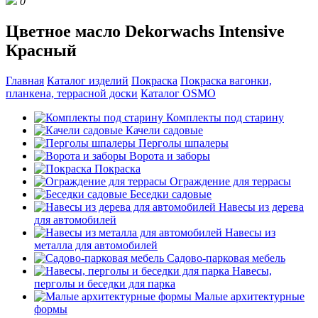
0
Цветное масло Dekorwachs Intensive
Красный
Главная
Каталог изделий
Покраска
Покраска вагонки,
планкена, террасной доски
Каталог OSMO
Комплекты под старину
Качели садовые
Перголы шпалеры
Ворота и заборы
Покраска
Ограждение для террасы
Беседки садовые
Навесы из дерева
для автомобилей
Навесы из
металла для автомобилей
Садово-парковая мебель
Навесы,
перголы и беседки для парка
Малые архитектурные
формы