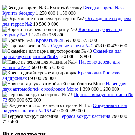
Беседка карета №3 -
Купить беседку
1 250 000
1 150 000
Ограждение из дерева
для террас №2
10 500
9 000
Ворота из дерева под
старину №2
1 180 000
958 800
Кровать №28
597 000
573 600
Садовые качели № 2
478 000
429 600
Скамейка для
парка двухсторонняя № 43
124 000
118 800
Навес из дерева для
машины №14
690 000
672 000
Кресло дизайнерское
андирондак
89 000
79 000
Навес для
двух автомобилей с хозблоком Монс
1 390 000
1 290 000
Пергола вокруг кострища №
73
690 000
672 000
Обеденный стол
на десять персон № 153
410 000
389 000
Терраса вокруг бассейна
790 000
712 400
Вы смотрели