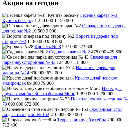
Акции на сегодня
Беседка карета №3 -
Купить беседку
1 250 000
1 150 000
Ограждение из дерева
для террас №2
10 500
9 000
Ворота из дерева под
старину №2
1 180 000
958 800
Кровать №28
597 000
573 600
Садовые качели № 2
478 000
429 600
Скамейка для
парка двухсторонняя № 43
124 000
118 800
Навес из дерева для
машины №14
690 000
672 000
Кресло дизайнерское
андирондак
89 000
79 000
Навес для
двух автомобилей с хозблоком Монс
1 390 000
1 290 000
Пергола вокруг кострища №
73
690 000
672 000
Обеденный стол
на десять персон № 153
410 000
389 000
Терраса вокруг бассейна
790 000
712 400