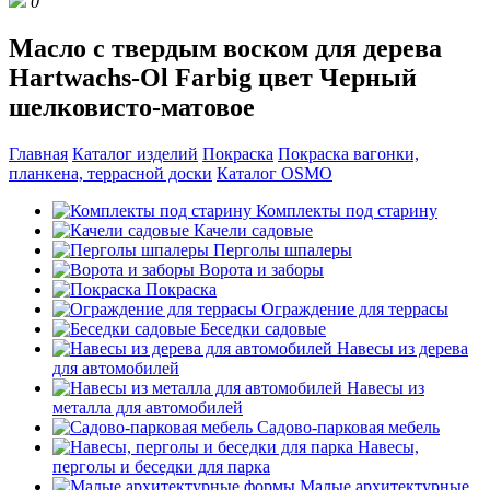
0
Масло с твердым воском для дерева
Hartwachs-Ol Farbig цвет Черный
шелковисто-матовое
Главная
Каталог изделий
Покраска
Покраска вагонки,
планкена, террасной доски
Каталог OSMO
Комплекты под старину
Качели садовые
Перголы шпалеры
Ворота и заборы
Покраска
Ограждение для террасы
Беседки садовые
Навесы из дерева
для автомобилей
Навесы из
металла для автомобилей
Садово-парковая мебель
Навесы,
перголы и беседки для парка
Малые архитектурные