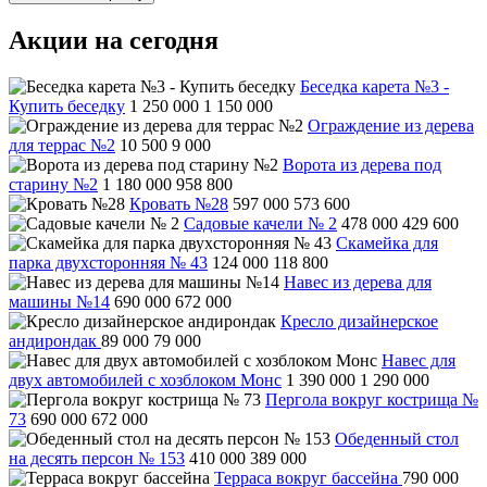
Акции на сегодня
Беседка карета №3 -
Купить беседку
1 250 000
1 150 000
Ограждение из дерева
для террас №2
10 500
9 000
Ворота из дерева под
старину №2
1 180 000
958 800
Кровать №28
597 000
573 600
Садовые качели № 2
478 000
429 600
Скамейка для
парка двухсторонняя № 43
124 000
118 800
Навес из дерева для
машины №14
690 000
672 000
Кресло дизайнерское
андирондак
89 000
79 000
Навес для
двух автомобилей с хозблоком Монс
1 390 000
1 290 000
Пергола вокруг кострища №
73
690 000
672 000
Обеденный стол
на десять персон № 153
410 000
389 000
Терраса вокруг бассейна
790 000