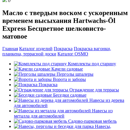
0
Масло с твердым воском с ускоренным
временем высыхания Hartwachs-Öl
Express Бесцветное шелковисто-
матовое
Главная
Каталог изделий
Покраска
Покраска вагонки,
планкена, террасной доски
Каталог OSMO
Комплекты под старину
Качели садовые
Перголы шпалеры
Ворота и заборы
Покраска
Ограждение для террасы
Беседки садовые
Навесы из дерева
для автомобилей
Навесы из
металла для автомобилей
Садово-парковая мебель
Навесы,