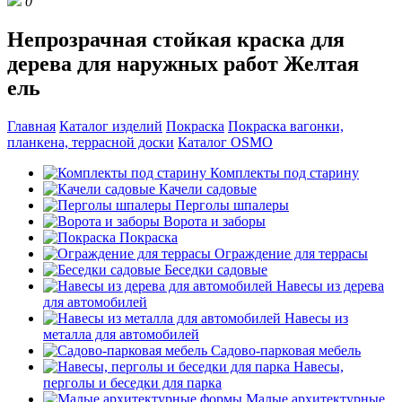
0
Непрозрачная стойкая краска для
дерева для наружных работ Желтая
ель
Главная
Каталог изделий
Покраска
Покраска вагонки,
планкена, террасной доски
Каталог OSMO
Комплекты под старину
Качели садовые
Перголы шпалеры
Ворота и заборы
Покраска
Ограждение для террасы
Беседки садовые
Навесы из дерева
для автомобилей
Навесы из
металла для автомобилей
Садово-парковая мебель
Навесы,
перголы и беседки для парка
Малые архитектурные