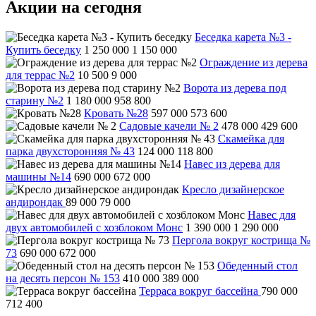
Акции на сегодня
Беседка карета №3 -
Купить беседку
1 250 000
1 150 000
Ограждение из дерева
для террас №2
10 500
9 000
Ворота из дерева под
старину №2
1 180 000
958 800
Кровать №28
597 000
573 600
Садовые качели № 2
478 000
429 600
Скамейка для
парка двухсторонняя № 43
124 000
118 800
Навес из дерева для
машины №14
690 000
672 000
Кресло дизайнерское
андирондак
89 000
79 000
Навес для
двух автомобилей с хозблоком Монс
1 390 000
1 290 000
Пергола вокруг кострища №
73
690 000
672 000
Обеденный стол
на десять персон № 153
410 000
389 000
Терраса вокруг бассейна
790 000
712 400