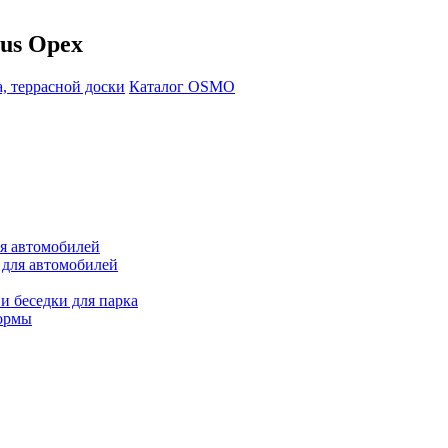
us Орех
, террасной доски
Каталог OSMO
ля автомобилей
 для автомобилей
и беседки для парка
ормы