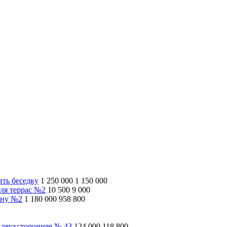
ить беседку
1 250 000
1 150 000
ля террас №2
10 500
9 000
ину №2
1 180 000
958 800
 двухсторонняя № 43
124 000
118 800