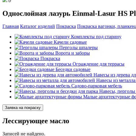
0
Однослойная лазурь Einmal-Lasur HS Pl
Главная
Каталог изделий
Покраска
Покраска вагонки, планкена
Комплекты под старину
Качели садовые
Перголы шпалеры
Ворота и заборы
Покраска
Ограждение для террасы
Беседки садовые
Навесы из дерева д
Навесы из металла
Садово-парковая мебель
Навесы, перголы 
Малые архитектурные ф
Заявка на покраску
Лессирующее масло
Записей не найдено.