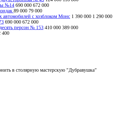
ны №14
690 000
672 000
рондак
89 000
79 000
ух автомобилей с хозблоком Монс
1 390 000
1 290 000
73
690 000
672 000
десять персон № 153
410 000
389 000
2 400
вонить в столярную мастерскую "Дубравушка"