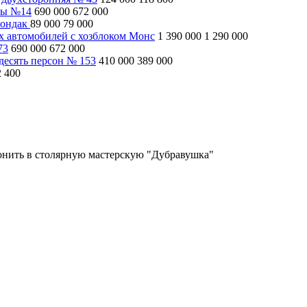
ны №14
690 000
672 000
рондак
89 000
79 000
ух автомобилей с хозблоком Монс
1 390 000
1 290 000
73
690 000
672 000
десять персон № 153
410 000
389 000
2 400
вонить в столярную мастерскую "Дубравушка"