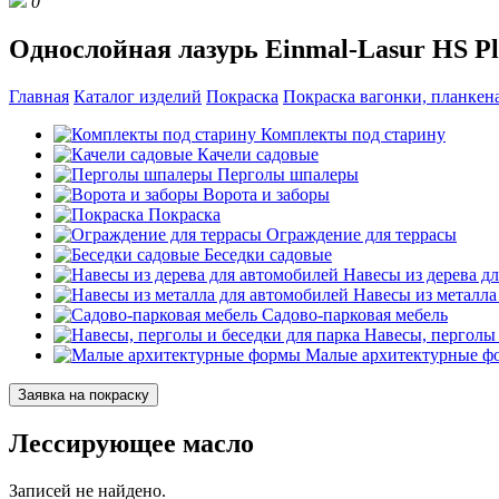
0
Однослойная лазурь Einmal-Lasur HS P
Главная
Каталог изделий
Покраска
Покраска вагонки, планкена
Комплекты под старину
Качели садовые
Перголы шпалеры
Ворота и заборы
Покраска
Ограждение для террасы
Беседки садовые
Навесы из дерева д
Навесы из металла
Садово-парковая мебель
Навесы, перголы 
Малые архитектурные ф
Заявка на покраску
Лессирующее масло
Записей не найдено.