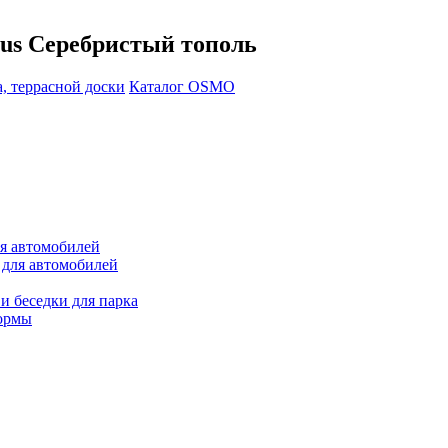
lus Серебристый тополь
, террасной доски
Каталог OSMO
ля автомобилей
 для автомобилей
и беседки для парка
ормы