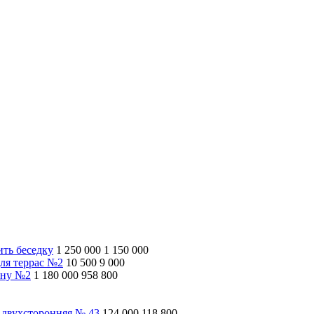
ить беседку
1 250 000
1 150 000
ля террас №2
10 500
9 000
ину №2
1 180 000
958 800
 двухсторонняя № 43
124 000
118 800