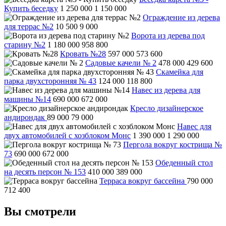
Купить беседку
1 250 000
1 150 000
Ограждение из дерева
для террас №2
10 500
9 000
Ворота из дерева под
старину №2
1 180 000
958 800
Кровать №28
597 000
573 600
Садовые качели № 2
478 000
429 600
Скамейка для
парка двухсторонняя № 43
124 000
118 800
Навес из дерева для
машины №14
690 000
672 000
Кресло дизайнерское
андирондак
89 000
79 000
Навес для
двух автомобилей с хозблоком Монс
1 390 000
1 290 000
Пергола вокруг кострища №
73
690 000
672 000
Обеденный стол
на десять персон № 153
410 000
389 000
Терраса вокруг бассейна
790 000
712 400
Вы смотрели