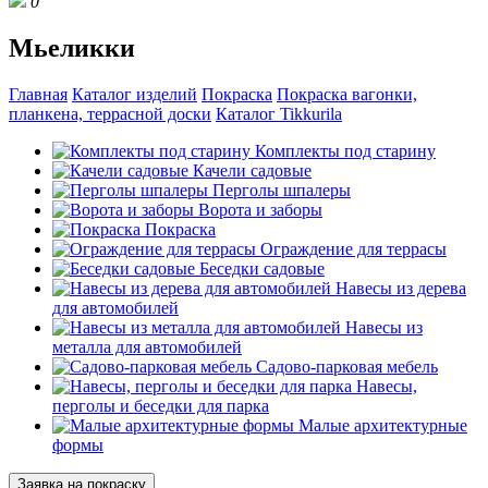
0
Мьеликки
Главная
Каталог изделий
Покраска
Покраска вагонки,
планкена, террасной доски
Каталог Tikkurila
Комплекты под старину
Качели садовые
Перголы шпалеры
Ворота и заборы
Покраска
Ограждение для террасы
Беседки садовые
Навесы из дерева
для автомобилей
Навесы из
металла для автомобилей
Садово-парковая мебель
Навесы,
перголы и беседки для парка
Малые архитектурные
формы
Заявка на покраску