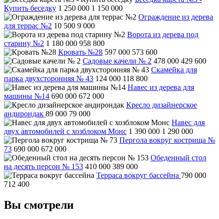
Купить беседку
1 250 000
1 150 000
Ограждение из дерева
для террас №2
10 500
9 000
Ворота из дерева под
старину №2
1 180 000
958 800
Кровать №28
597 000
573 600
Садовые качели № 2
478 000
429 600
Скамейка для
парка двухсторонняя № 43
124 000
118 800
Навес из дерева для
машины №14
690 000
672 000
Кресло дизайнерское
андирондак
89 000
79 000
Навес для
двух автомобилей с хозблоком Монс
1 390 000
1 290 000
Пергола вокруг кострища №
73
690 000
672 000
Обеденный стол
на десять персон № 153
410 000
389 000
Терраса вокруг бассейна
790 000
712 400
Вы смотрели