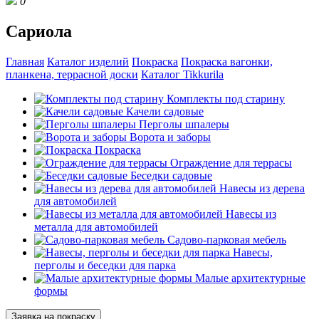
0
Сариола
Главная
Каталог изделий
Покраска
Покраска вагонки,
планкена, террасной доски
Каталог Tikkurila
Комплекты под старину
Качели садовые
Перголы шпалеры
Ворота и заборы
Покраска
Ограждение для террасы
Беседки садовые
Навесы из дерева
для автомобилей
Навесы из
металла для автомобилей
Садово-парковая мебель
Навесы,
перголы и беседки для парка
Малые архитектурные
формы
Заявка на покраску