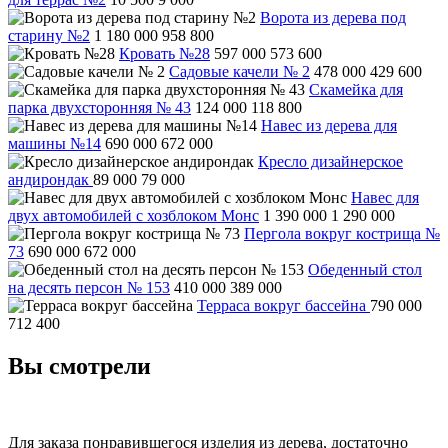
Ворота из дерева под
старину №2
1 180 000
958 800
Кровать №28
597 000
573 600
Садовые качели № 2
478 000
429 600
Скамейка для
парка двухсторонняя № 43
124 000
118 800
Навес из дерева для
машины №14
690 000
672 000
Кресло дизайнерское
андирондак
89 000
79 000
Навес для
двух автомобилей с хозблоком Монс
1 390 000
1 290 000
Пергола вокруг кострища №
73
690 000
672 000
Обеденный стол
на десять персон № 153
410 000
389 000
Терраса вокруг бассейна
790 000
712 400
Вы смотрели
Для заказа понравившегося изделия из дерева, достаточно