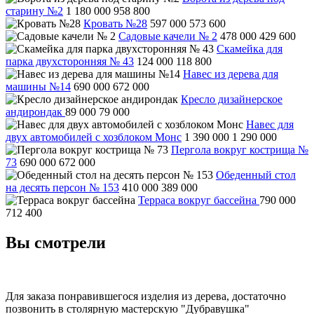
старину №2
1 180 000
958 800
Кровать №28
597 000
573 600
Садовые качели № 2
478 000
429 600
Скамейка для
парка двухсторонняя № 43
124 000
118 800
Навес из дерева для
машины №14
690 000
672 000
Кресло дизайнерское
андирондак
89 000
79 000
Навес для
двух автомобилей с хозблоком Монс
1 390 000
1 290 000
Пергола вокруг кострища №
73
690 000
672 000
Обеденный стол
на десять персон № 153
410 000
389 000
Терраса вокруг бассейна
790 000
712 400
Вы смотрели
Для заказа понравившегося изделия из дерева, достаточно
позвонить в столярную мастерскую "Дубравушка"