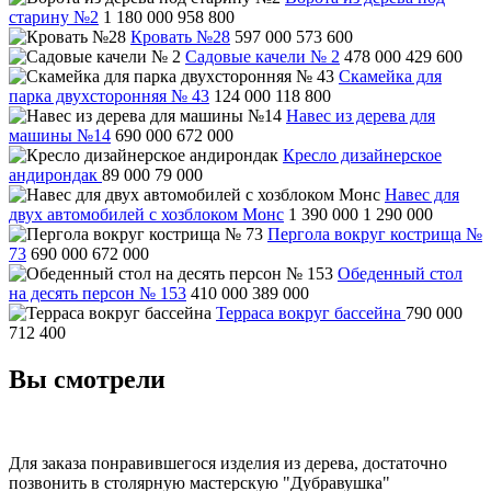
старину №2
1 180 000
958 800
Кровать №28
597 000
573 600
Садовые качели № 2
478 000
429 600
Скамейка для
парка двухсторонняя № 43
124 000
118 800
Навес из дерева для
машины №14
690 000
672 000
Кресло дизайнерское
андирондак
89 000
79 000
Навес для
двух автомобилей с хозблоком Монс
1 390 000
1 290 000
Пергола вокруг кострища №
73
690 000
672 000
Обеденный стол
на десять персон № 153
410 000
389 000
Терраса вокруг бассейна
790 000
712 400
Вы смотрели
Для заказа понравившегося изделия из дерева, достаточно
позвонить в столярную мастерскую "Дубравушка"