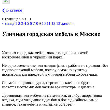
❮ В каталог
Страница 9 из 13
< назад
1
2
3
4
5
6
7
8
9
10
11
12
13
далее >
Уличная городская мебель в Москве
Уличная городская мебель является одной из самой
востребованной в украшении парка.
Не одно озеленение или ландшафтные работы не проходит без
садово-парковой мебели, которую можно купить у
производителя парковой и уличной мебели Дубравушка.
Скамейка парковая, урна, пергола из клеёного бруса,
является
неотъемлемой
частью архитектуры и дизайна.
Деревянная или мебель из металла как атрибут двора, зоны
отдыха, сада уже давно идут бок о бок с дизайном, самое
главное, такая мебель никогда не устареет.