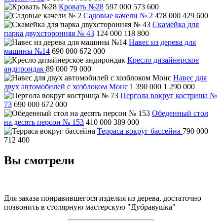
Кровать №28
597 000
573 600
Садовые качели № 2
478 000
429 600
Скамейка для
парка двухсторонняя № 43
124 000
118 800
Навес из дерева для
машины №14
690 000
672 000
Кресло дизайнерское
андирондак
89 000
79 000
Навес для
двух автомобилей с хозблоком Монс
1 390 000
1 290 000
Пергола вокруг кострища №
73
690 000
672 000
Обеденный стол
на десять персон № 153
410 000
389 000
Терраса вокруг бассейна
790 000
712 400
Вы смотрели
Для заказа понравившегося изделия из дерева, достаточно
позвонить в столярную мастерскую "Дубравушка"