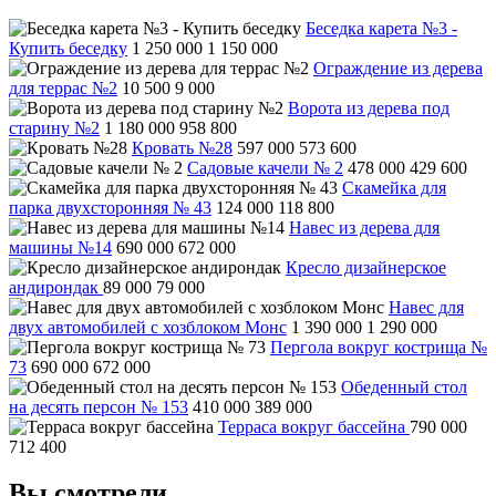
Беседка карета №3 -
Купить беседку
1 250 000
1 150 000
Ограждение из дерева
для террас №2
10 500
9 000
Ворота из дерева под
старину №2
1 180 000
958 800
Кровать №28
597 000
573 600
Садовые качели № 2
478 000
429 600
Скамейка для
парка двухсторонняя № 43
124 000
118 800
Навес из дерева для
машины №14
690 000
672 000
Кресло дизайнерское
андирондак
89 000
79 000
Навес для
двух автомобилей с хозблоком Монс
1 390 000
1 290 000
Пергола вокруг кострища №
73
690 000
672 000
Обеденный стол
на десять персон № 153
410 000
389 000
Терраса вокруг бассейна
790 000
712 400
Вы смотрели