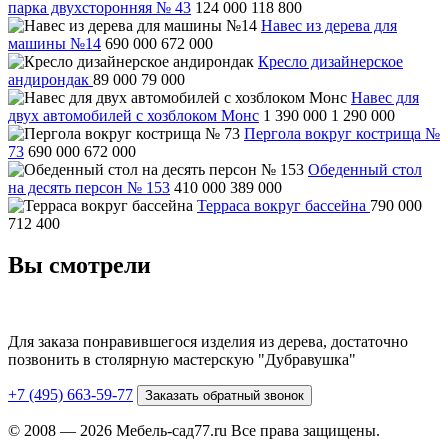
парка двухсторонняя № 43
124 000
118 800
Навес из дерева для
машины №14
690 000
672 000
Кресло дизайнерское
андирондак
89 000
79 000
Навес для
двух автомобилей с хозблоком Монс
1 390 000
1 290 000
Пергола вокруг кострища №
73
690 000
672 000
Обеденный стол
на десять персон № 153
410 000
389 000
Терраса вокруг бассейна
790 000
712 400
Вы смотрели
Для заказа понравившегося изделия из дерева, достаточно
позвонить в столярную мастерскую "Дубравушка"
+7 (495) 663-59-77
Заказать обратный звонок
© 2008 — 2026 Мебель-сад77.ru Все права защищены.